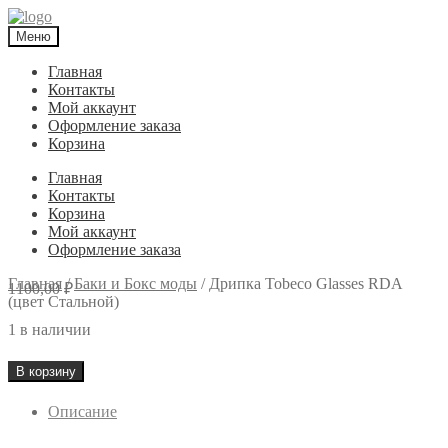
Меню
Главная
Контакты
Мой аккаунт
Оформление заказа
Корзина
Главная
Контакты
Корзина
Мой аккаунт
Оформление заказа
Главная
/
Баки и Бокс моды
/
Дрипка Tobeco Glasses RDA
1100,00
₽
(цвет Стальной)
1 в наличии
Количество
В корзину
товара
Описание
Дрипка
Tobeco