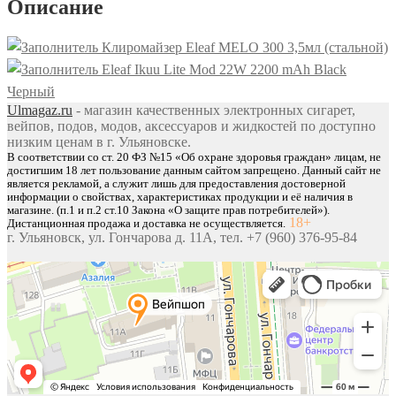
Описание
Glasses
RDA
Клиромайзер Eleaf MELO 300 3,5мл (стальной)
(цвет
Eleaf Ikuu Lite Mod 22W 2200 mAh Black
Стальной)
Черный
Ulmagaz.ru
- магазин качественных электронных сигарет,
вейпов, подов, модов, аксессуаров и жидкостей по доступно
низким ценам в г. Ульяновске.
В соответствии со ст. 20 ФЗ №15 «Об охране здоровья граждан» лицам, не
достигшим 18 лет пользование данным сайтом запрещено. Данный сайт не
является рекламой, а служит лишь для предоставления достоверной
информации о свойствах, характеристиках продукции и её наличия в
магазине. (п.1 и п.2 ст.10 Закона «О защите прав потребителей»).
18+
Дистанционная продажа и доставка не осуществляется.
г. Ульяновск, ул. Гончарова д. 11А, тел. +7 (960) 376-95-84