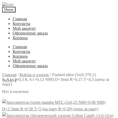
Меню
Главная
Контакты
Мой аккаунт
Оформление заказа
Корзина
Главная
Контакты
Корзина
Мой аккаунт
Оформление заказа
Главная
/
Койлы и хлопок
/
Framed alien (5x(0,3*0,1)
K.A1+2×0,3 K.A1+0,12 N80) D=3mm R=0,15 T=4,5 (цена за
160,00
₽
пару)
Нет в наличии
Green mamba MTL (2x0,25 N80+0,08 N80)
D=2,5mm R=0,58 T=5 (на пару R=0,29) (цена за пару)
Органический хлопок Cotton Candy v3.0 (2гр)