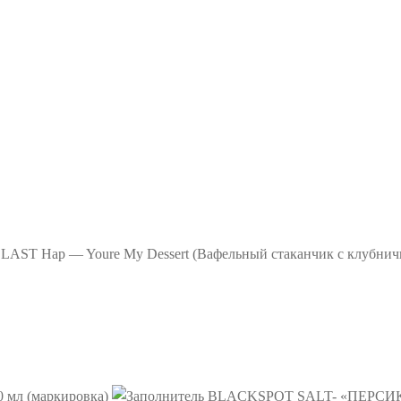
 LAST Hap — Youre My Dessert (Вафельный стаканчик с клубни
0 мл (маркировка)
BLACKSPOT SALT- «ПЕРСИК»,