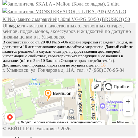
SKALA - Майон (Кола со льдом), 2 ultra
MONSTERVAPOR, ULTRA, (ЧЗ) MANGO
KING (манго с маракуйей) 30ml VG/PG 50/50 (BRUSKO) 50
Ulmagaz.ru
- магазин качественных электронных сигарет,
вейпов, подов, модов, аксессуаров и жидкостей по доступно
низким ценам в г. Ульяновске.
В соответствии со ст. 20 ФЗ №15 «Об охране здоровья граждан» лицам, не
достигшим 18 лет пользование данным сайтом запрещено. Данный сайт не
является рекламой, а служит лишь для предоставления достоверной
информации о свойствах, характеристиках продукции и её наличия в
магазине. (п.1 и п.2 ст.10 Закона «О защите прав потребителей»).
18+
Дистанционная продажа и доставка не осуществляется.
г. Ульяновск, ул. Гончарова д. 11А, тел. +7 (960) 376-95-84
© ВЕЙП ШОП Ульяновск! 2026