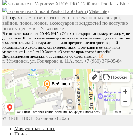
Vaporesso XROS PRO 1200 mah Pod Kit - Blue
Smoant Pasito II 2500мАч (Malachite)
Ulmagaz.ru
- магазин качественных электронных сигарет,
вейпов, подов, модов, аксессуаров и жидкостей по доступно
низким ценам в г. Ульяновске.
В соответствии со ст. 20 ФЗ №15 «Об охране здоровья граждан» лицам, не
достигшим 18 лет пользование данным сайтом запрещено. Данный сайт не
является рекламой, а служит лишь для предоставления достоверной
информации о свойствах, характеристиках продукции и её наличия в
магазине. (п.1 и п.2 ст.10 Закона «О защите прав потребителей»).
18+
Дистанционная продажа и доставка не осуществляется.
г. Ульяновск, ул. Гончарова д. 11А, тел. +7 (960) 376-95-84
© ВЕЙП ШОП Ульяновск! 2026
Моя учётная запись
Поиск