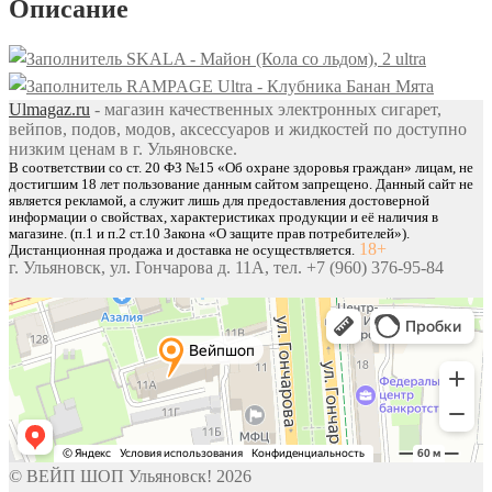
Описание
-
Лимонад
SKALA - Майон (Кола со льдом), 2 ultra
Киви
RAMPAGE Ultra - Клубника Банан Мята
Яблоко
Ulmagaz.ru
- магазин качественных электронных сигарет,
вейпов, подов, модов, аксессуаров и жидкостей по доступно
низким ценам в г. Ульяновске.
В соответствии со ст. 20 ФЗ №15 «Об охране здоровья граждан» лицам, не
достигшим 18 лет пользование данным сайтом запрещено. Данный сайт не
является рекламой, а служит лишь для предоставления достоверной
информации о свойствах, характеристиках продукции и её наличия в
магазине. (п.1 и п.2 ст.10 Закона «О защите прав потребителей»).
18+
Дистанционная продажа и доставка не осуществляется.
г. Ульяновск, ул. Гончарова д. 11А, тел. +7 (960) 376-95-84
© ВЕЙП ШОП Ульяновск! 2026